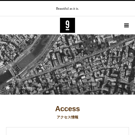
Beautiful as it is.
Access
Access
アクセス情報