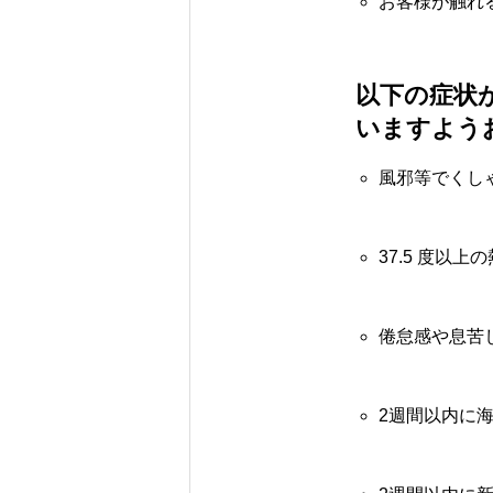
お客様が触れ
以下の症状
いますよう
風邪等でくし
37.5 度以上
倦怠感や息苦
2週間以内に